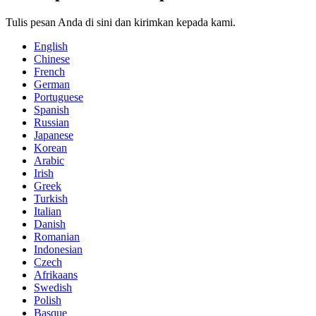
Tulis pesan Anda di sini dan kirimkan kepada kami.
English
Chinese
French
German
Portuguese
Spanish
Russian
Japanese
Korean
Arabic
Irish
Greek
Turkish
Italian
Danish
Romanian
Indonesian
Czech
Afrikaans
Swedish
Polish
Basque