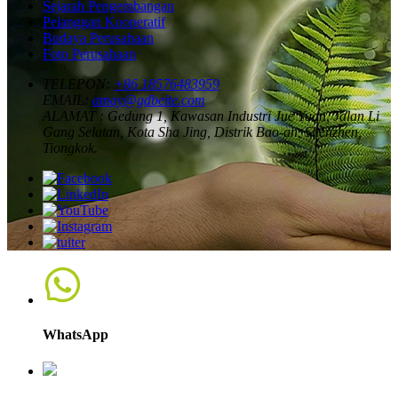
Sejarah Pengembangan
Pelanggan Kooperatif
Budaya Perusahaan
Foto Perusahaan
TELEPON:
+86 18576483959
EMAIL:
amay@gdbeite.com
ALAMAT :
Gedung 1, Kawasan Industri Jue Yuan, Jalan Li
Gang Selatan, Kota Sha Jing, Distrik Bao-an, Shenzhen,
Tiongkok.
WhatsApp