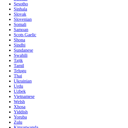
Sesotho
Sinhala
Slovak
Slovenian
Somali
Samoan
Scots Gaelic
Shona
Sindhi
Sundanese
Swahili
Tajik
Tamil
Telugu
Thai
Ukrainian
Urdu
Uzbek
Vietnamese
Welsh
Xhosa
Yiddish
Yoruba
Zulu
Kinyarwanda