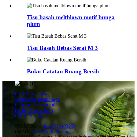
Tisu basah meltblown motif bunga
plum
Tisu Basah Bebas Serat M 3
Buku Catatan Ruang Bersih
Profil Perusahaan
Sejarah Pengembangan
Pelanggan Kooperatif
Budaya Perusahaan
Foto Perusahaan
TELEPON:
+86 18576483959
EMAIL:
amay@gdbeite.com