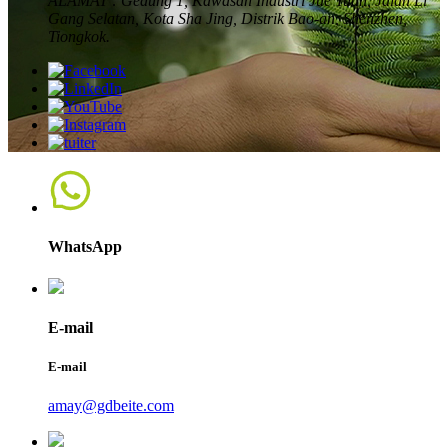
ALAMAT :
Gedung 1, Kawasan Industri Jue Yuan, Jalan Li
Gang Selatan, Kota Sha Jing, Distrik Bao-an, Shenzhen,
Tiongkok.
WhatsApp
E-mail
E-mail
amay@gdbeite.com