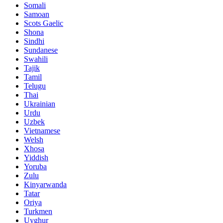
Somali
Samoan
Scots Gaelic
Shona
Sindhi
Sundanese
Swahili
Tajik
Tamil
Telugu
Thai
Ukrainian
Urdu
Uzbek
Vietnamese
Welsh
Xhosa
Yiddish
Yoruba
Zulu
Kinyarwanda
Tatar
Oriya
Turkmen
Uyghur