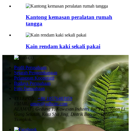
Kantong kemasan peralatan rumah
tangga
Kain rendam kaki sekali pakai
Profil Perusahaan
Sejarah Pengembangan
Pelanggan Kooperatif
Budaya Perusahaan
Foto Perusahaan
TELEPON:
+86 18576483959
EMAIL:
amay@gdbeite.com
ALAMAT :
Gedung 1, Kawasan Industri Jue Yuan, Jalan Li
Gang Selatan, Kota Sha Jing, Distrik Bao-an, Shenzhen,
Tiongkok.